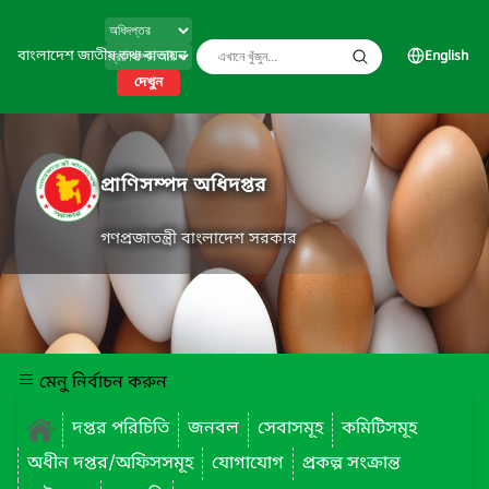
বাংলাদেশ জাতীয় তথ্য বাতায়ন
English
দেখুন
প্রাণিসম্পদ অধিদপ্তর
গণপ্রজাতন্ত্রী বাংলাদেশ সরকার
মেনু নির্বাচন করুন
দপ্তর পরিচিতি
জনবল
সেবাসমূহ
কমিটিসমূহ
অধীন দপ্তর/অফিসসমূহ
যোগাযোগ
প্রকল্প সংক্রান্ত