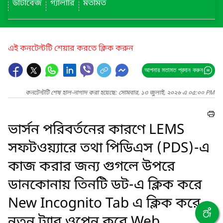
ডাটাবেজ
গ্যালারি
মতামত
এই কনটেন্টটি শেয়ার করতে ক্লিক করুন
আপনার মতামত প্রদান করুন
কনটেন্টটি শেষ হাল-নাগাদ করা হয়েছে: সোমবার, ১৩ জুলাই, ২০২৬ এ ০৫:০০ PM
ভার্সন পরিবর্তনের কারণে LEMS
সফটওয়্যারে তথা পিডিএস (PDS)-এ
কাজ করার জন্য গুগলে উপরে
ডানকোনায় তিনটি ডট-এ ক্লিক করে
New Incognito Tab এ ক্লিক করে
নতুন ট্যাব ওপেন করে Web