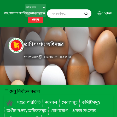
বাংলাদেশ জাতীয় তথ্য বাতায়ন
English
দেখুন
প্রাণিসম্পদ অধিদপ্তর
গণপ্রজাতন্ত্রী বাংলাদেশ সরকার
মেনু নির্বাচন করুন
দপ্তর পরিচিতি
জনবল
সেবাসমূহ
কমিটিসমূহ
অধীন দপ্তর/অফিসসমূহ
যোগাযোগ
প্রকল্প সংক্রান্ত