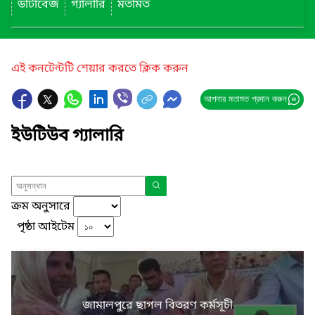
ডাটাবেজ
গ্যালারি
মতামত
এই কনটেন্টটি শেয়ার করতে ক্লিক করুন
আপনার মতামত প্রদান করুন
ইউটিউব গ্যালারি
ক্রম অনুসারে
পৃষ্ঠা আইটেম
জামালপুরে ছাগল বিতরণ কর্মসূচী