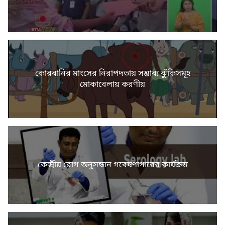
কোরবানির মাংসের নিরাপদতায় সম্ভাব্য ঝুঁকিসমূহ
মোকাবেলায় করণীয়
কেন্দ্রীয় রোগ অনুসন্ধান গবেষণাগারের কার্যক্রম