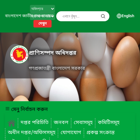
বাংলাদেশ জাতীয় তথ্য বাতায়ন
English
দেখুন
প্রাণিসম্পদ অধিদপ্তর
গণপ্রজাতন্ত্রী বাংলাদেশ সরকার
মেনু নির্বাচন করুন
দপ্তর পরিচিতি
জনবল
সেবাসমূহ
কমিটিসমূহ
অধীন দপ্তর/অফিসসমূহ
যোগাযোগ
প্রকল্প সংক্রান্ত