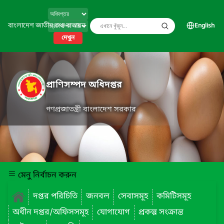
বাংলাদেশ জাতীয় তথ্য বাতায়ন
English
দেখুন
প্রাণিসম্পদ অধিদপ্তর
গণপ্রজাতন্ত্রী বাংলাদেশ সরকার
মেনু নির্বাচন করুন
দপ্তর পরিচিতি
জনবল
সেবাসমূহ
কমিটিসমূহ
অধীন দপ্তর/অফিসসমূহ
যোগাযোগ
প্রকল্প সংক্রান্ত